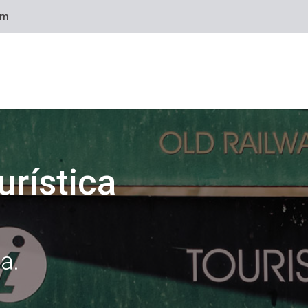
om
urística
o
a.