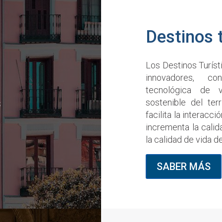
Destinos 
Los Destinos Turíst
innovadores, co
tecnológica de v
s
sostenible del terr
facilita la interacci
incrementa la calid
la calidad de vida d
SABER MÁS