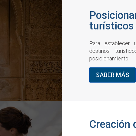
Posiciona
turístico
Para establecer u
destinos turístic
posicionamiento
SABER MÁS
Creación 