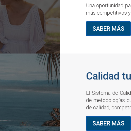
Una oportunidad par
más competitivos y
SABER MÁS
Calidad tu
El Sistema de Cali
de metodologías q
de calidad, competit
SABER MÁS