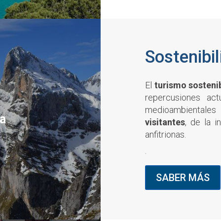
Sostenibil
El
turismo sosteni
repercusiones act
medioambientales
ca
visitantes
, de la 
anfitrionas.
.
SABER MÁS